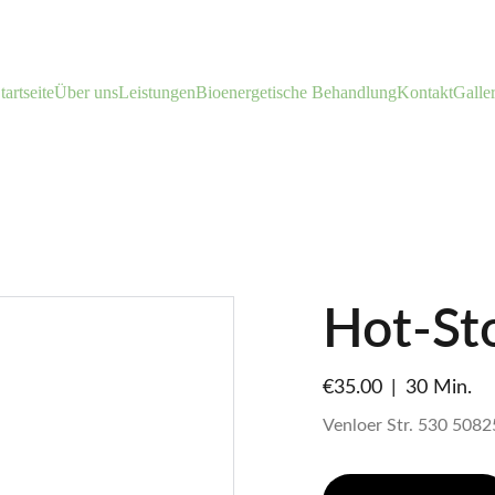
tartseite
Über uns
Leistungen
Bioenergetische Behandlung
Kontakt
Galle
Hot-St
€35.00
30 Min.
Venloer Str. 530 5082